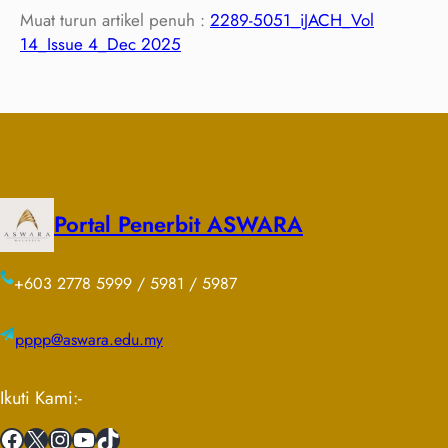
Muat turun artikel penuh :
2289-5051_iJACH_Vol
14_Issue 4_Dec 2025
Portal Penerbit ASWARA
+603 2778 5999 / 5981 / 5987
pppp@aswara.edu.my
Ikuti Kami:-
Facebook
X
Instagram
YouTube
TikTok