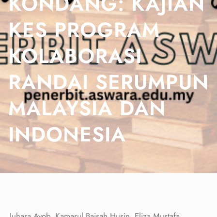
KONDANG: KAJIAN
KES PROGRAM
KOLABORASI
RANDAI SERUMPUN
MALAYSIA DAN
INDONESIA
Juhara Ayob, Kamarul Baisah Husin, Eliza Mustafa,