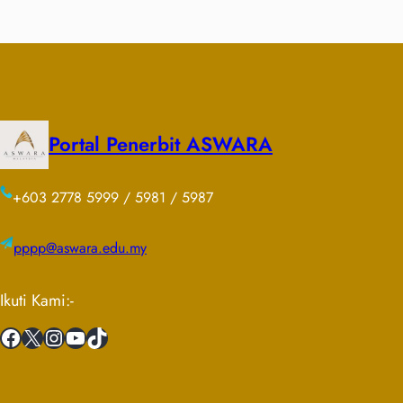
Portal Penerbit ASWARA
+603 2778 5999 / 5981 / 5987
pppp@aswara.edu.my
Ikuti Kami:-
Facebook
X
Instagram
YouTube
TikTok