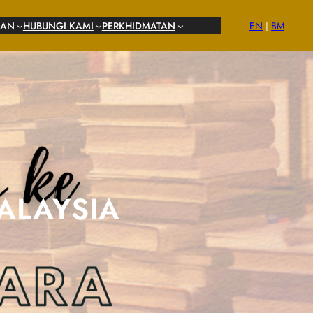
MAN
HUBUNGI KAMI
PERKHIDMATAN
EN
|
BM
ALAYSIA