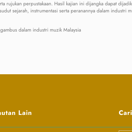
ta rujukan perpustakaan. Hasil kajian ini dijangka dapat dijad
dut sejarah, instrumentasi serta peranannya dalam industri m
gambus dalam industri muzik Malaysia
autan Lain
Car