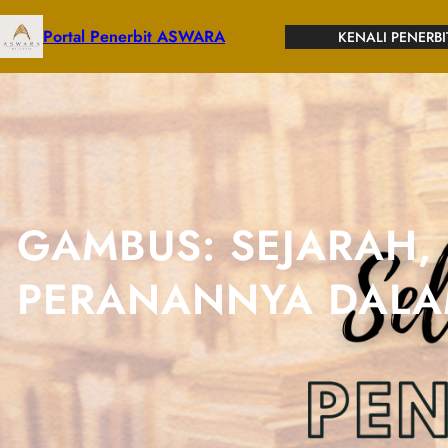
Skip
to
Portal Penerbit ASWARA
KENALI PENERB
content
GAMBUS: SEJARAH,
PERANANNYA DALAM