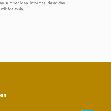
ikan sumber idea, informasi dasar dan
uzik Malaysia.
ian