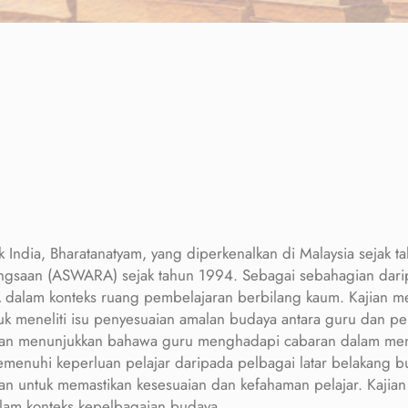
sik India, Bharatanatyam, yang diperkenalkan di Malaysia sejak
angsaan (ASWARA) sejak tahun 1994. Sebagai sebahagian da
ARA dalam konteks ruang pembelajaran berbilang kaum. Kajian m
ntuk meneliti isu penyesuaian amalan budaya antara guru dan p
jian menunjukkan bahawa guru menghadapi cabaran dalam men
menuhi keperluan pelajar daripada pelbagai latar belakang b
n untuk memastikan kesesuaian dan kefahaman pelajar. Kajian 
am konteks kepelbagaian budaya.