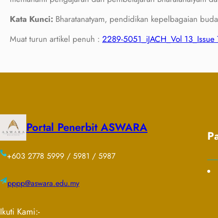
Kata Kunci:
Bharatanatyam, pendidikan kepelbagaian buda
Muat turun artikel penuh :
2289-5051_iJACH_Vol 13_Issue
Portal Penerbit ASWARA
P
+603 2778 5999 / 5981 / 5987
pppp@aswara.edu.my
Ikuti Kami:-