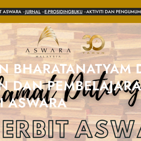
IT ASWARA
JURNAL
E-PROSIDING
BUKU
AKTIVITI DAN PENGUMU
IAN BHARATANATYAM 
N DAN PEMBELAJAR
I ASWARA