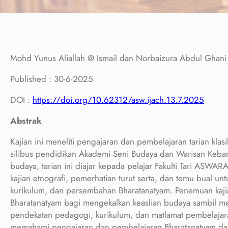
Mohd Yunus Aliallah @ Ismail dan Norbaizura Abdul Ghani
Published : 30-6-2025
DOI :
https://doi.org/10.62312/asw.ijach.13.7.2025
Abstrak
Kajian ini meneliti pengajaran dan pembelajaran tarian kla
silibus pendidikan Akademi Seni Budaya dan Warisan Keb
budaya, tarian ini diajar kepada pelajar Fakulti Tari ASW
kajian etnografi, pemerhatian turut serta, dan temu bual u
kurikulum, dan persembahan Bharatanatyam. Penemuan ka
Bharatanatyam bagi mengekalkan keaslian budaya sambil me
pendekatan pedagogi, kurikulum, dan matlamat pembelajara
memahami pengajaran dan pembelajaran Bharatanatyam dal